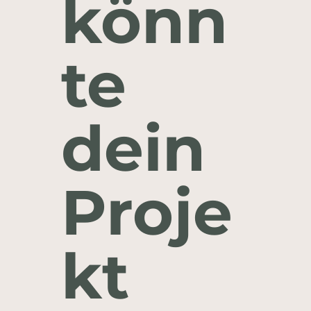
könn
te
dein
Proje
kt