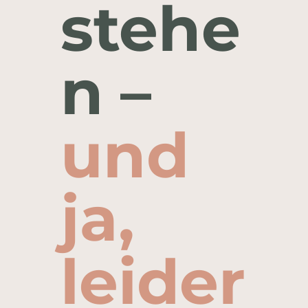
stehe
n –
und
ja,
leider